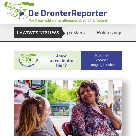
e gaan: Voedselbank zoekt plukkers
LAATSTE NIEUWS
Politie zwijgt nog over 