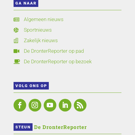
GA NAAR
Algemeen nieuws

Sportnieuws

Zakelijk nieuws

De DronterReporter op pad

De DronterReporter op bezoek

VOLG ONS OP
 De DronterReporter 
STEUN