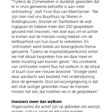
“Tijdens de Zomerweken is duidelijk geworden dat
er in onze gemeente behoefte is aan meer
ontmoeting”, stelt Yvon Bus van MeerSamen. “We
zijn toen met ons Buurthuis op Wielen in
Biddinghuizen, Dronten en Swifterbant de wijk
ingegaan en hebben meer dan 200 gesprekken
gevoerd met inwoners. Het doel was om er achter
te komen wat de mensen nodig hebben om de
leefbaarheid van hun buurt te verbeteren. En
‘ontmoeten’ werd steeds als belangrijkste thema
genoemd. Tijdens de Inspiratiebijeenkomst willen
we met elkaar bespreken hoe we daar meer en
beter invulling aan kunnen geven.” Als voorbeeld
van ontmoeten noemt Bus het welkom in de straat
of buurt voor een nieuwe bewoner. “Vroeger werd
daar aandacht aan besteed, met ondersteuning
door de gemeente. Door privacyregelgeving is dat
een stuk lastiger geworden maar de mensen
missen het wel; dat merkten we in de gesprekken.”
Inwoners meer dan welkom
Organisaties die actief zijn op gebieden als welzijn,
wonen, cultuur, sport en educatie worden