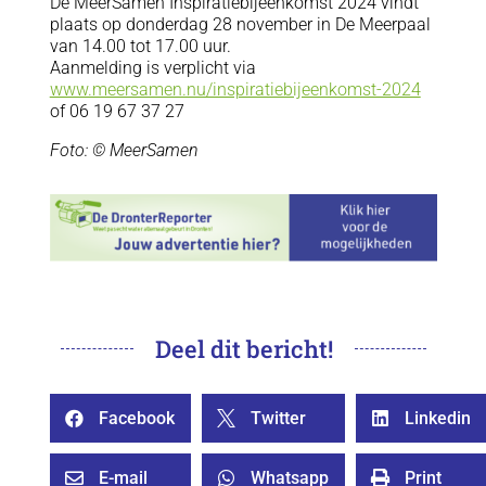
De MeerSamen Inspiratiebijeenkomst 2024 vindt
plaats op donderdag 28 november in De Meerpaal
van 14.00 tot 17.00 uur.
Aanmelding is verplicht via
www.meersamen.nu/inspiratiebijeenkomst-2024
of 06 19 67 37 27
Foto: © MeerSamen
Deel dit bericht!
Facebook
Twitter
Linkedin



E-mail
Whatsapp
Print


