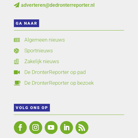
adverteren@dedronterreporter.nl

GA NAAR
Algemeen nieuws

Sportnieuws

Zakelijk nieuws

De DronterReporter op pad

De DronterReporter op bezoek

VOLG ONS OP