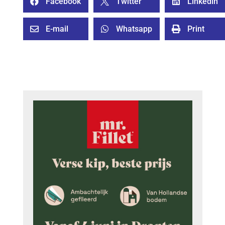
Facebook
Twitter
Linkedin



E-mail
Whatsapp
Print


