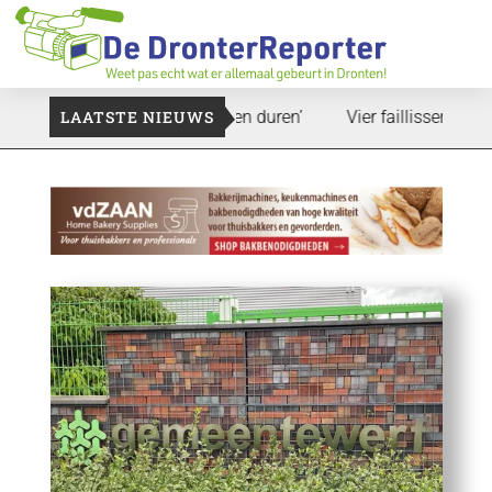
d: ‘Dat zal ook nog wel even duren’
LAATSTE NIEUWS
Vier faillissementen in 