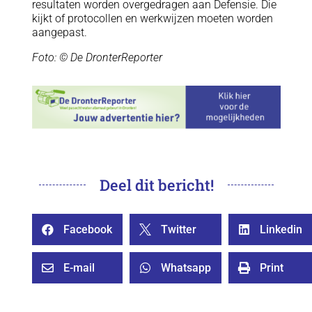
resultaten worden overgedragen aan Defensie. Die
kijkt of protocollen en werkwijzen moeten worden
aangepast.
Foto: © De DronterReporter
Deel dit bericht!
Facebook
Twitter
Linkedin



E-mail
Whatsapp
Print


