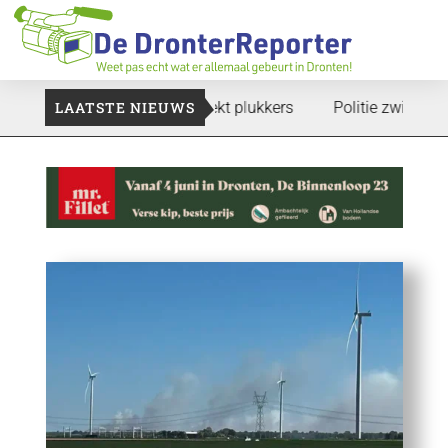
n te gaan: Voedselbank zoekt plukkers
LAATSTE NIEUWS
Politie zwijgt nog ov