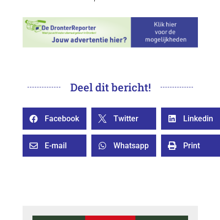
Deel dit bericht!
Facebook
Twitter
Linkedin



E-mail
Whatsapp
Print


