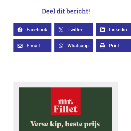
Deel dit bericht!
Facebook
Twitter
Linkedin



E-mail
Whatsapp
Print


