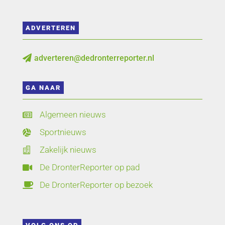
ADVERTEREN
adverteren@dedronterreporter.nl

GA NAAR
Algemeen nieuws

Sportnieuws

Zakelijk nieuws

De DronterReporter op pad

De DronterReporter op bezoek
