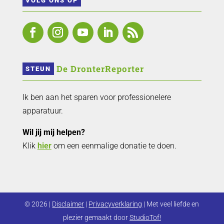
VOLG ONS OP
 De DronterReporter 
STEUN
Ik ben aan het sparen voor professionelere
apparatuur.
Wil jij mij helpen?
Klik
hier
om een eenmalige donatie te doen.
© 2026 |
Disclaimer
|
Privacyverklaring
| Met veel liefde en
plezier gemaakt door
StudioTof!