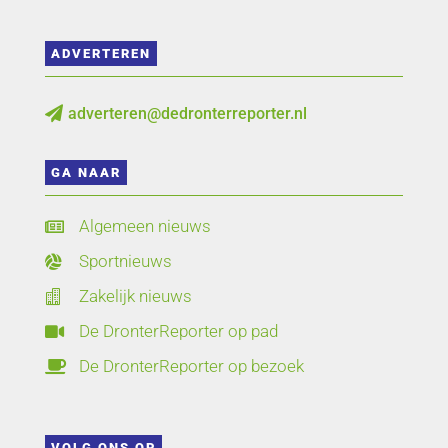
ADVERTEREN
adverteren@dedronterreporter.nl

GA NAAR
Algemeen nieuws

Sportnieuws

Zakelijk nieuws

De DronterReporter op pad

De DronterReporter op bezoek

VOLG ONS OP