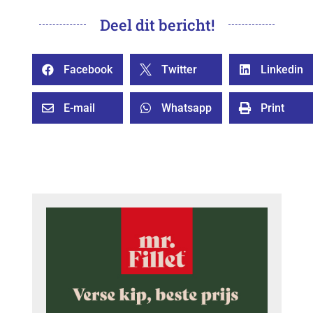
Deel dit bericht!
Facebook
Twitter
Linkedin



E-mail
Whatsapp
Print


