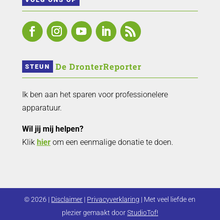
 De DronterReporter 
STEUN
Ik ben aan het sparen voor professionelere
apparatuur.
Wil jij mij helpen?
Klik
hier
om een eenmalige donatie te doen.
© 2026 |
Disclaimer
|
Privacyverklaring
| Met veel liefde en
plezier gemaakt door
StudioTof!