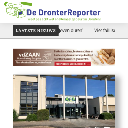
pand: ‘Dat zal ook nog wel even duren’
LAATSTE NIEUWS
Vier faillissementen i