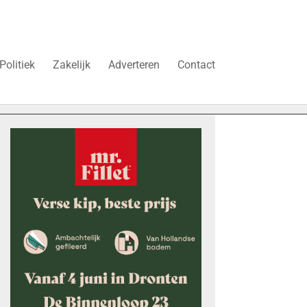
Politiek
Zakelijk
Adverteren
Contact
“Schrap deze belasting, anders stokt de woningbouw in Dro