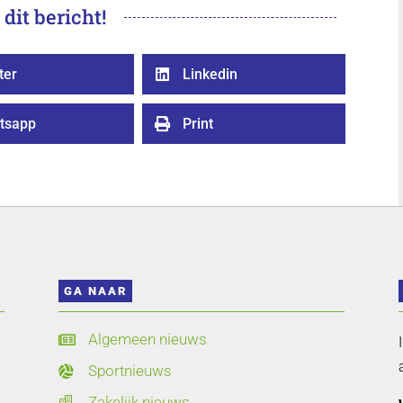
 dit bericht!
ter
Linkedin

tsapp
Print

GA NAAR
Algemeen nieuws

Sportnieuws

Zakelijk nieuws
