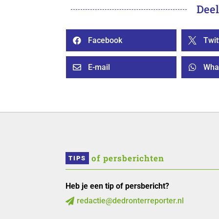
Deel
Facebook
Twit


E-mail
Wha


 of persberichten
TIPS
Heb je een tip of persbericht?
redactie@dedronterreporter.nl
