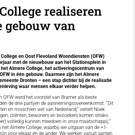
ollege realiseren
ve gebouw van
 College en Oost Flevoland Woondiensten (OFW)
rjaar met de nieuwbouw aan het Stationsplein in
 het Almere College, het activeringscentrum van
 OFW in één gebouw. Daarmee zijn het Almere
eente Dronten – een stap dichter bij de realisatie
nleving waar mensen elkaar verder helpen.
en OFW werd het voorstel van Bramer als beste
en de drie partijen de aannemingsovereenkomst. “Dit
en en misschien wel van Nederland,” vertelt Noek
ngen, cliënten, bewoners en bezoekers komen straks
eer) volledig kunnen meedoen in onze maatschappij.”
van het Almere College, waarbij we uitgaan van de +1-
ijn voor elkaar én de ander. We werken vanuit samen,