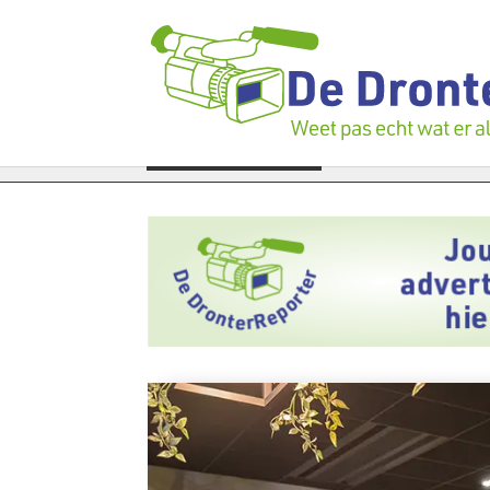
oek bedrijfspand: ‘Dat zal ook nog wel even duren’
LAATSTE NIEUWS
Vier fail