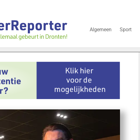
Algemeen
Sport
lissementen in juli: deze bedrijven in Dronten gingen kopje onder