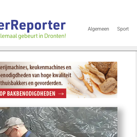
Algemeen
Sport
ijgt nog over onderzoek bedrijfspand: ‘Dat zal ook nog wel even d