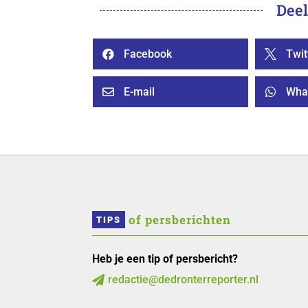
Deel
Facebook
Twit


E-mail
Wha


 of persberichten
TIPS
Heb je een tip of persbericht?
redactie@dedronterreporter.nl
