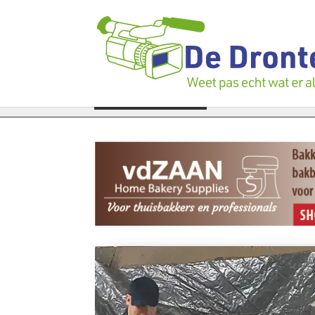
gen verloren te gaan: Voedselbank zoekt plukkers
LAATSTE NIEUWS
Politie zw