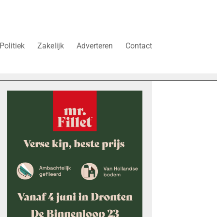
Politiek
Zakelijk
Adverteren
Contact
uren’
Vier faillissementen in juli: deze bedrijven in Dronten