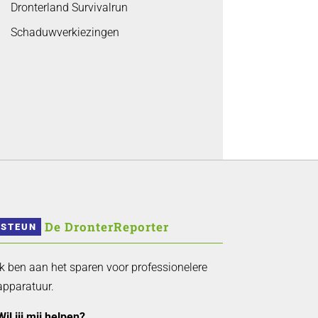
Dronterland Survivalrun
Schaduwverkiezingen
 De DronterReporter 
STEUN
Ik ben aan het sparen voor professionelere
apparatuur.
Wil jij mij helpen?