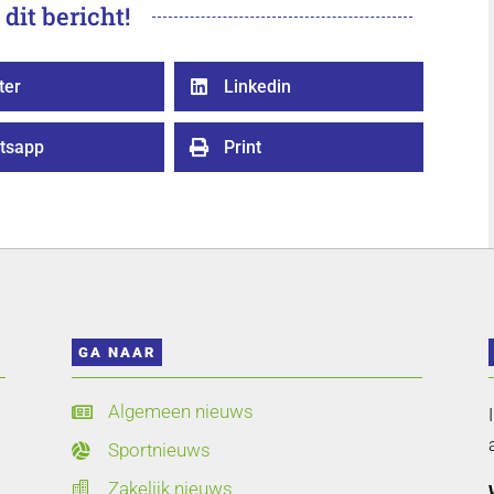
 dit bericht!
ter
Linkedin

tsapp
Print

GA NAAR
Algemeen nieuws

Sportnieuws

Zakelijk nieuws
