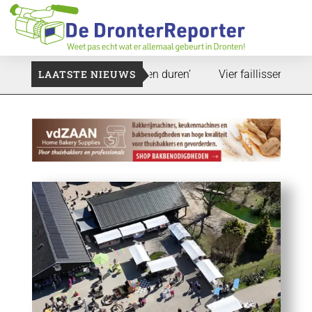
d: ‘Dat zal ook nog wel even duren’
LAATSTE NIEUWS
Vier faillissementen in 