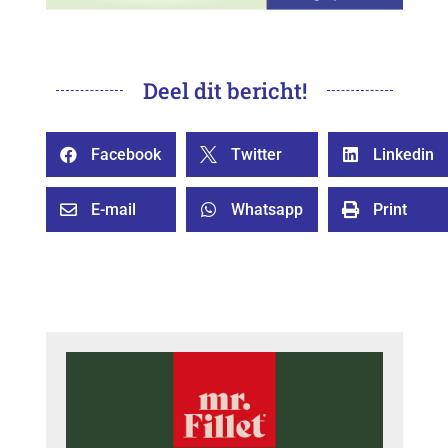
Deel dit bericht!
Facebook
Twitter
Linkedin



E-mail
Whatsapp
Print


