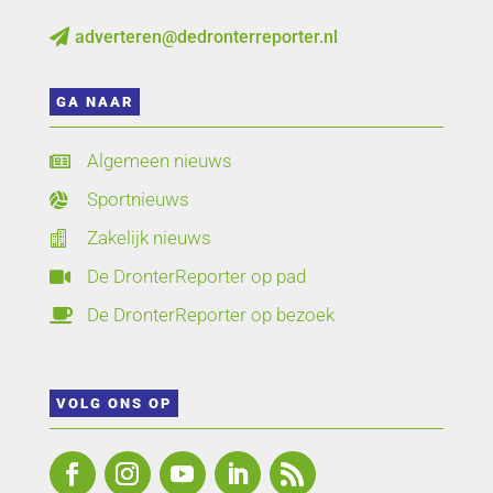
adverteren@dedronterreporter.nl

GA NAAR
Algemeen nieuws

Sportnieuws

Zakelijk nieuws

De DronterReporter op pad

De DronterReporter op bezoek

VOLG ONS OP