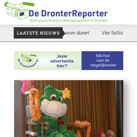
pand: ‘Dat zal ook nog wel even duren’
LAATSTE NIEUWS
Vier faillissementen 