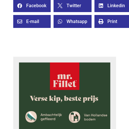
Facebook
Twitter
Linkedin



E-mail
Whatsapp
Print


