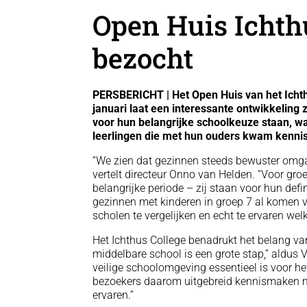
Open Huis Ichth
bezocht
PERSBERICHT | Het Open Huis van het Ichth
januari laat een interessante ontwikkeling z
voor hun belangrijke schoolkeuze staan, w
leerlingen die met hun ouders kwam kenn
“We zien dat gezinnen steeds bewuster omga
vertelt directeur Onno van Helden. “Voor groe
belangrijke periode – zij staan voor hun def
gezinnen met kinderen in groep 7 al komen ve
scholen te vergelijken en echt te ervaren wel
Het Ichthus College benadrukt het belang v
middelbare school is een grote stap,” aldus V
veilige schoolomgeving essentieel is voor h
bezoekers daarom uitgebreid kennismaken me
ervaren.”