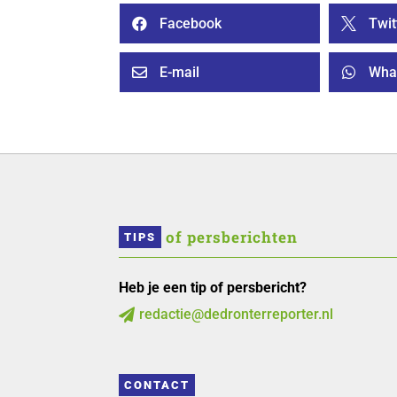
Facebook
Twit


E-mail
Wha


 of persberichten
TIPS
Heb je een tip of persbericht?
redactie@dedronterreporter.nl

CONTACT