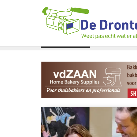
gen verloren te gaan: Voedselbank zoekt plukkers
LAATSTE NIEUWS
Politie zw