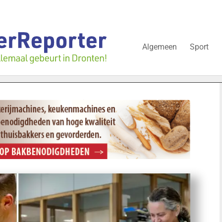
Algemeen
Sport
ijgt nog over onderzoek bedrijfspand: ‘Dat zal ook nog wel even 