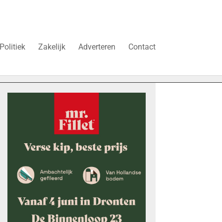
Politiek
Zakelijk
Adverteren
Contact
duren’
Vier faillissementen in juli: deze bedrijven in Dronte