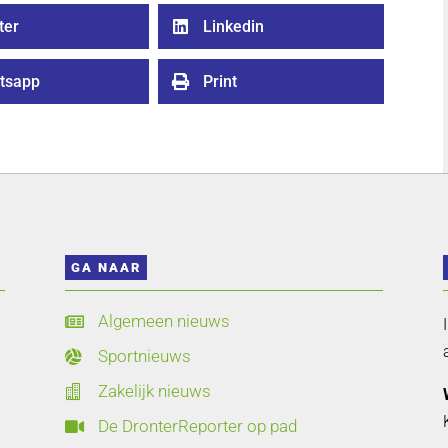
ter
Linkedin

tsapp
Print

GA NAAR
Algemeen nieuws

Sportnieuws

Zakelijk nieuws

De DronterReporter op pad
