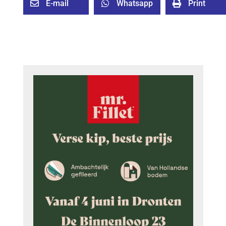
E-mail
Whatsapp
Print


