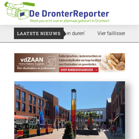
: ‘Dat zal ook nog wel even duren’
LAATSTE NIEUWS
Vier faillissementen in j