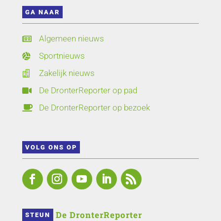
GA NAAR
Algemeen nieuws

Sportnieuws

Zakelijk nieuws

De DronterReporter op pad

De DronterReporter op bezoek

VOLG ONS OP
 De DronterReporter 
STEUN