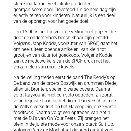
streekmarkt met veel lokale producten
georganiseerd door Flevofood. En de hele dag zijn
er activiteiten voor kinderen. Natuurlijk is een deel
van de opbrengt voor het goede doel.
Om 16.00 is het tijd voor de veiling met prijzen die
door de ondernemers beschikbaar zijn gesteld.
Volgens Jaap Kodde, voorzitter van SPGF, gaat het
om heel uiteenlopende artikelen, van klein tot
groot, en van duur tot goedkoop. Volgens Kodde
zijn de medewerkers van de SPGF druk met het
verzamelen van mooie kavels.
Na de veiling treden eerst de band The Rendy’s op.
De band van de broers Boswijk en drummen Diede,
allen uit Dronten, spelen diverse covers. Daarna
volgt Kayyounit, met een solo optreden. Zij zorgt
voor de juiste toon bij het diner. Dan verschijnt ook
de Willy’s verse friet op het Havenplein, onze vaste
foodtruck. Daarna volgt een optreden van Abtin
met de DJ’s van On Your Feets. Zij brengen het
plein in de juiste mode voor onze slotact: Suit Up.
Volgens Perry de Moel staat de band garant voor