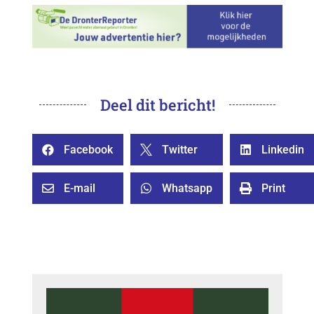
Deel dit bericht!
Facebook
Twitter
Linkedin



E-mail
Whatsapp
Print


