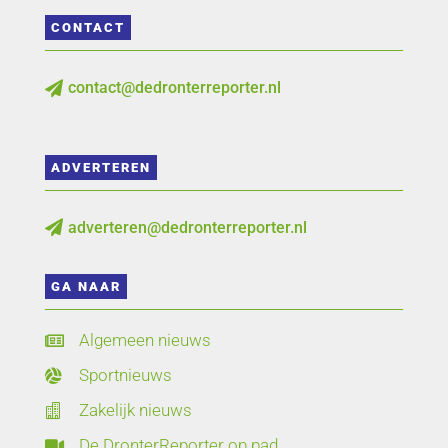
CONTACT
contact@dedronterreporter.nl

ADVERTEREN
adverteren@dedronterreporter.nl

GA NAAR
Algemeen nieuws

Sportnieuws

Zakelijk nieuws

De DronterReporter op pad
