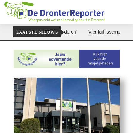
‘Dat zal ook nog wel even duren’
LAATSTE NIEUWS
Vier faillissementen in jul