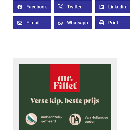
Facebook
Twitter
Linkedin



E-mail
Whatsapp
Print


