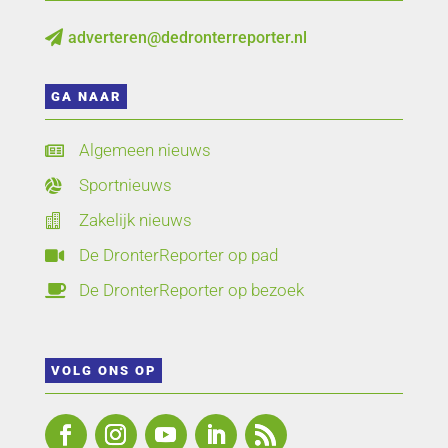
adverteren@dedronterreporter.nl

GA NAAR
Algemeen nieuws

Sportnieuws

Zakelijk nieuws

De DronterReporter op pad

De DronterReporter op bezoek

VOLG ONS OP