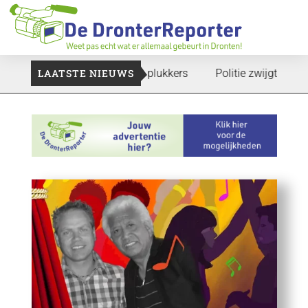
e gaan: Voedselbank zoekt plukkers
LAATSTE NIEUWS
Politie zwijgt nog over 