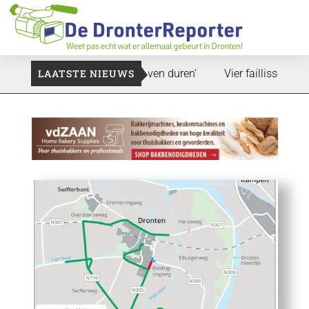
and: ‘Dat zal ook nog wel even duren’
LAATSTE NIEUWS
Vier faillissementen in