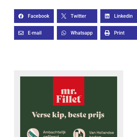
Facebook
Twitter
Linkedin



E-mail
Whatsapp
Print


