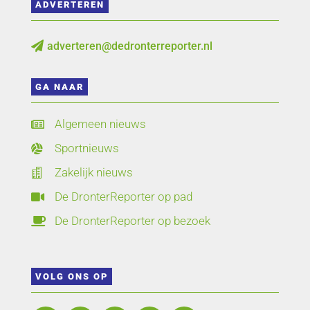
ADVERTEREN
adverteren@dedronterreporter.nl

GA NAAR
Algemeen nieuws

Sportnieuws

Zakelijk nieuws

De DronterReporter op pad

De DronterReporter op bezoek

VOLG ONS OP