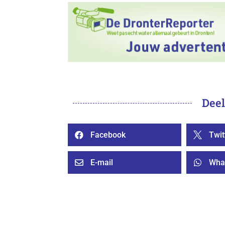
Deel
Facebook
Twit


E-mail
Wha

