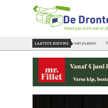
igen verloren te gaan: Voedselbank zoekt plukkers
LAATSTE NIEUWS
Politie 