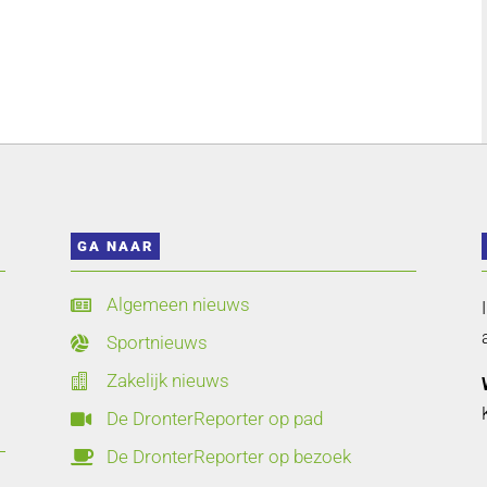
GA NAAR
Algemeen nieuws

Sportnieuws

Zakelijk nieuws

De DronterReporter op pad

De DronterReporter op bezoek
