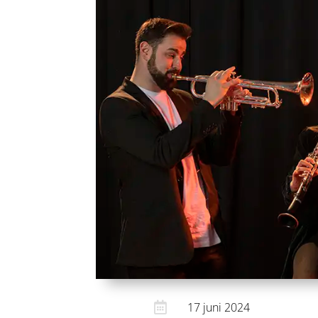

17 juni 2024