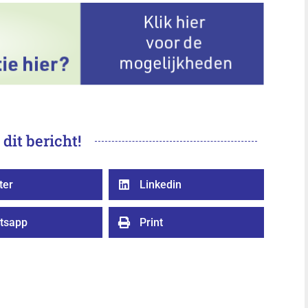
 dit bericht!
ter
Linkedin

tsapp
Print
