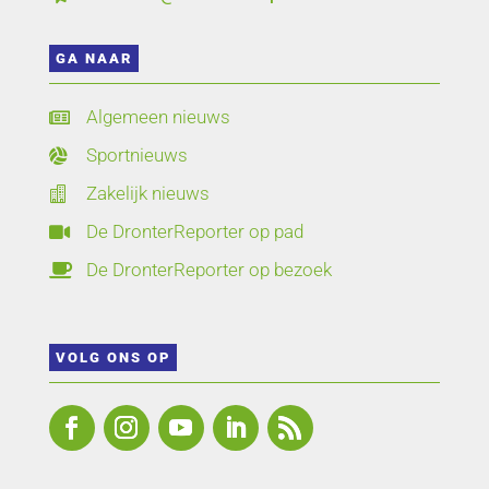
GA NAAR
Algemeen nieuws

Sportnieuws

Zakelijk nieuws

De DronterReporter op pad

De DronterReporter op bezoek

VOLG ONS OP