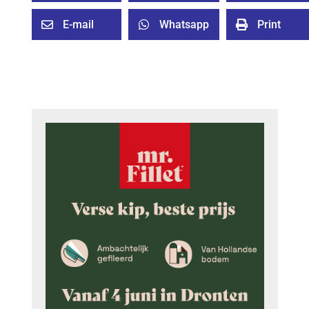
E-mail
Whatsapp
Print


