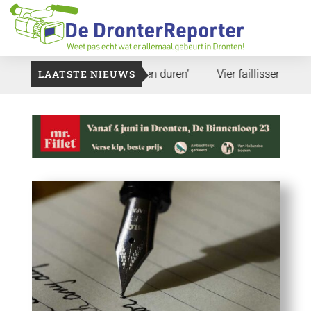
: ‘Dat zal ook nog wel even duren’
LAATSTE NIEUWS
Vier faillissementen in j