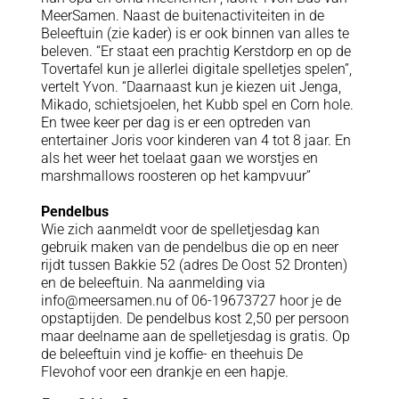
MeerSamen. Naast de buitenactiviteiten in de
Beleeftuin (zie kader) is er ook binnen van alles te
beleven. “Er staat een prachtig Kerstdorp en op de
Tovertafel kun je allerlei digitale spelletjes spelen”,
vertelt Yvon. “Daarnaast kun je kiezen uit Jenga,
Mikado, schietsjoelen, het Kubb spel en Corn hole.
En twee keer per dag is er een optreden van
entertainer Joris voor kinderen van 4 tot 8 jaar. En
als het weer het toelaat gaan we worstjes en
marshmallows roosteren op het kampvuur”
Pendelbus
Wie zich aanmeldt voor de spelletjesdag kan
gebruik maken van de pendelbus die op en neer
rijdt tussen Bakkie 52 (adres De Oost 52 Dronten)
en de beleeftuin. Na aanmelding via
info@meersamen.nu of 06-19673727 hoor je de
opstaptijden. De pendelbus kost 2,50 per persoon
maar deelname aan de spelletjesdag is gratis. Op
de beleeftuin vind je koffie- en theehuis De
Flevohof voor een drankje en een hapje.