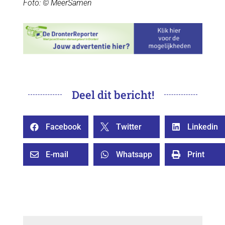
Foto: © MeerSamen
Deel dit bericht!
Facebook
Twitter
Linkedin



E-mail
Whatsapp
Print


