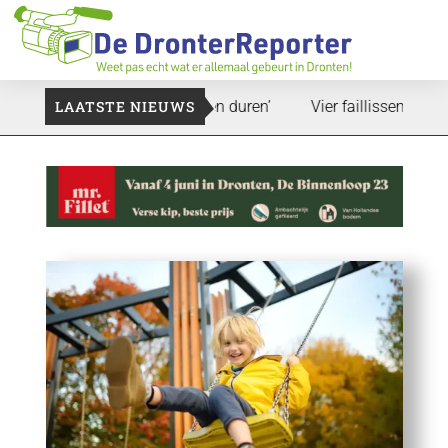
: ‘Dat zal ook nog wel even duren’
LAATSTE NIEUWS
Vier faillissementen in j