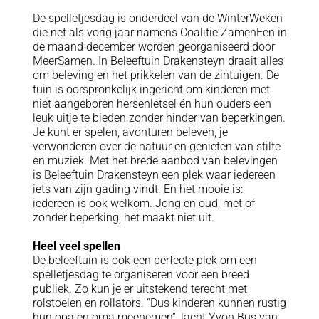
De spelletjesdag is onderdeel van de WinterWeken
die net als vorig jaar namens Coalitie ZamenEen in
de maand december worden georganiseerd door
MeerSamen. In Beleeftuin Drakensteyn draait alles
om beleving en het prikkelen van de zintuigen. De
tuin is oorspronkelijk ingericht om kinderen met
niet aangeboren hersenletsel én hun ouders een
leuk uitje te bieden zonder hinder van beperkingen.
Je kunt er spelen, avonturen beleven, je
verwonderen over de natuur en genieten van stilte
en muziek. Met het brede aanbod van belevingen
is Beleeftuin Drakensteyn een plek waar iedereen
iets van zijn gading vindt. En het mooie is:
iedereen is ook welkom. Jong en oud, met of
zonder beperking, het maakt niet uit.
Heel veel spellen
De beleeftuin is ook een perfecte plek om een
spelletjesdag te organiseren voor een breed
publiek. Zo kun je er uitstekend terecht met
rolstoelen en rollators. “Dus kinderen kunnen rustig
hun opa en oma meenemen”, lacht Yvon Bus van