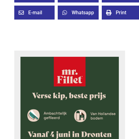
E-mail
Whatsapp
Print


