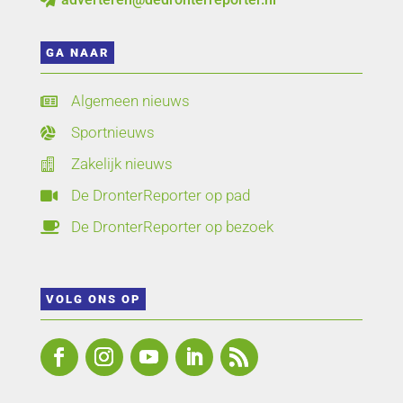
GA NAAR
Algemeen nieuws

Sportnieuws

Zakelijk nieuws

De DronterReporter op pad

De DronterReporter op bezoek

VOLG ONS OP