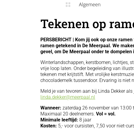
Algemeen

Tekenen op ram
PERSBERICHT | Kom jij ook op onze ramen 
ramen getekend in De Meerpaal. We maken
gevel, om De Meerpaal onder te dompelen i
Winterlandschappen, kerstbomen, lichtjes, s
vrije loop laten. Onder begeleiding van illus
tekenen met krijtstift. Met vrolijke kerstmuz
chocolademelk tussendoor. Ervaring is niet
Meld je van tevoren aan bij Linda Dekker als j
linda.dekker@meerpaal.nl
Wanneer:
zaterdag 26 november van 13:00 t
Maximaal 20 deelnemers.
Vol = vol.
Minimale leeftijd:
8 jaar
Kosten:
5,- voor cursisten, 7,50 voor niet-cur