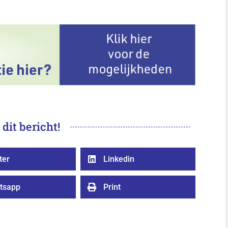
 dit bericht!
ter
Linkedin

tsapp
Print
