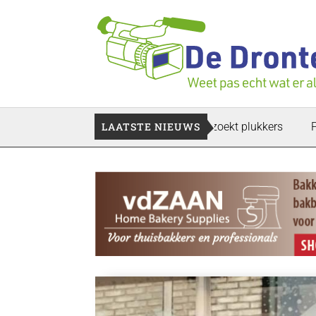
igen verloren te gaan: Voedselbank zoekt plukkers
LAATSTE NIEUWS
Politie z