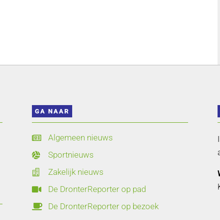
GA NAAR
Algemeen nieuws

Sportnieuws

Zakelijk nieuws

De DronterReporter op pad

De DronterReporter op bezoek
