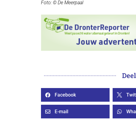
Foto: © De Meerpaal
Deel
Facebook
Twit


E-mail
Wha

