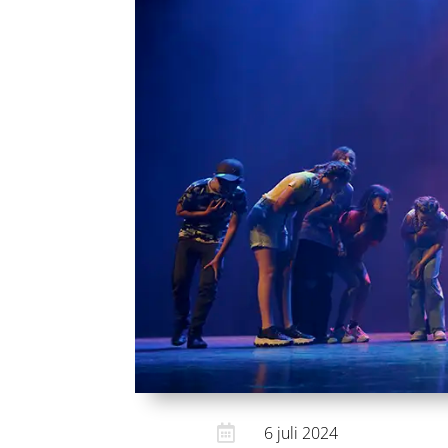

6 juli 2024