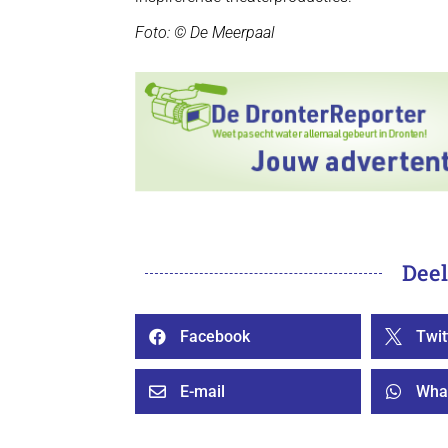
Foto: © De Meerpaal
Deel
Facebook
Twit


E-mail
Wha

