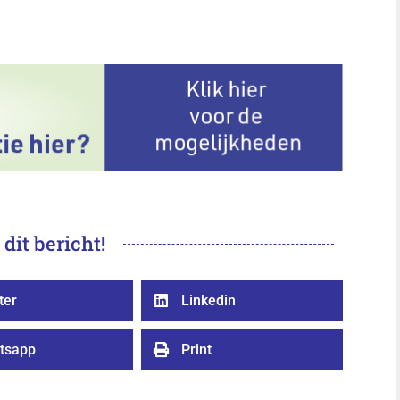
 dit bericht!
ter
Linkedin

tsapp
Print
