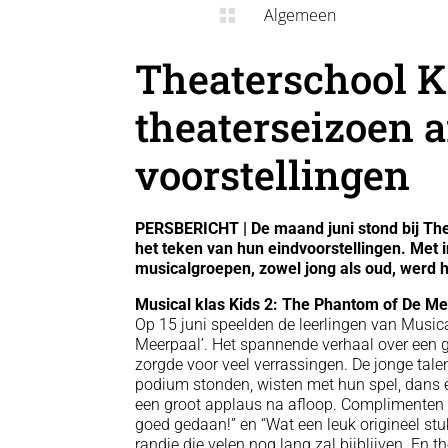
Algemeen

Theaterschool 
theaterseizoen a
voorstellingen
PERSBERICHT | De maand juni stond bij Th
het teken van hun eindvoorstellingen. Met
musicalgroepen, zowel jong als oud, werd 
Musical klas Kids 2: The Phantom of De M
Op 15 juni speelden de leerlingen van Music
Meerpaal’. Het spannende verhaal over een 
zorgde voor veel verrassingen. De jonge tal
podium stonden, wisten met hun spel, dans e
een groot applaus na afloop. Complimenten als
goed gedaan!” en “Wat een leuk origineel st
randje die velen nog lang zal bijblijven. E