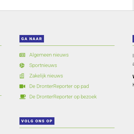
GA NAAR
Algemeen nieuws

Sportnieuws

Zakelijk nieuws

De DronterReporter op pad

De DronterReporter op bezoek

VOLG ONS OP