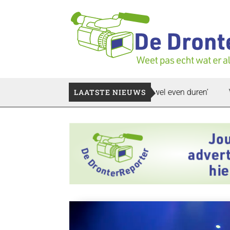
ek bedrijfspand: ‘Dat zal ook nog wel even duren’
LAATSTE NIEUWS
Vier faill