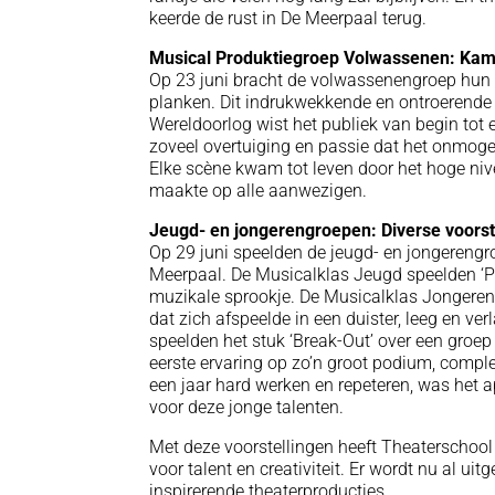
keerde de rust in De Meerpaal terug.
Musical Produktiegroep Volwassenen: Ka
Op 23 juni bracht de volwassenengroep hun 
planken. Dit indrukwekkende en ontroerende 
Wereldoorlog wist het publiek van begin tot 
zoveel overtuiging en passie dat het onmoge
Elke scène kwam tot leven door het hoge niv
maakte op alle aanwezigen.
Jeugd- en jongerengroepen: Diverse voorst
Op 29 juni speelden de jeugd- en jongerengr
Meerpaal. De Musicalklas Jeugd speelden ‘P
muzikale sprookje. De Musicalklas Jongere
dat zich afspeelde in een duister, leeg en ve
speelden het stuk ‘Break-Out’ over een groe
eerste ervaring op zo’n groot podium, comple
een jaar hard werken en repeteren, was het 
voor deze jonge talenten.
Met deze voorstellingen heeft Theaterscho
voor talent en creativiteit. Er wordt nu al u
inspirerende theaterproducties.