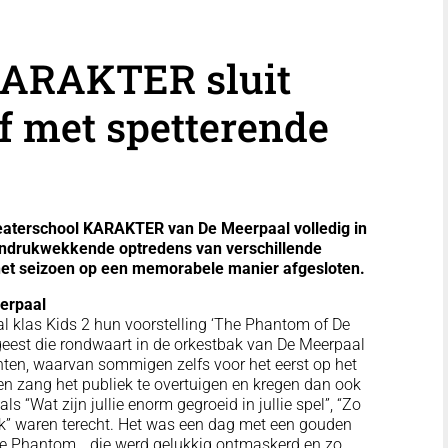
KARAKTER sluit
f met spetterende
eaterschool KARAKTER van De Meerpaal volledig in
 indrukwekkende optredens van verschillende
het seizoen op een memorabele manier afgesloten.
eerpaal
al klas Kids 2 hun voorstelling ‘The Phantom of De
geest die rondwaart in de orkestbak van De Meerpaal
enten, waarvan sommigen zelfs voor het eerst op het
n zang het publiek te overtuigen en kregen dan ook
 “Wat zijn jullie enorm gegroeid in jullie spel”, “Zo
uk” waren terecht. Het was een dag met een gouden
n the Phantom… die werd gelukkig ontmaskerd en zo