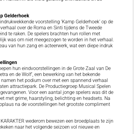
mp Gelderhoek
indrukwekkende voorstelling ‘Kamp Gelderhoek’ op de
verhaal over de Roma en Sinti tijdens de Tweede
eind te raken. De spelers brachten hun rollen met
lijk was om niet meegezogen te worden in het verhaal.
eau van hun zang en acteerwerk, wat een diepe indruk
ellingen
oepen hun eindvoorstellingen in de Grote Zaal van De
etra en de Wolf’, een bewerking van het bekende
n namen het podium over met een spannend verhaal
rlaten attractiepark. De Productiegroep Musical Spelen
p gevangenen. Voor een aantal jonge spelers was dit de
et met grime, haarstyling, belichting en headsets. Na
applaus na de voorstellingen het grootste compliment
ol KARAKTER wederom bewezen een broedplaats te zijn
itgekeken naar het volgende seizoen vol nieuwe en