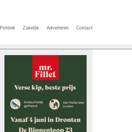
Politiek
Zakelijk
Adverteren
Contact
uren’
Vier faillissementen in juli: deze bedrijven in Dronten