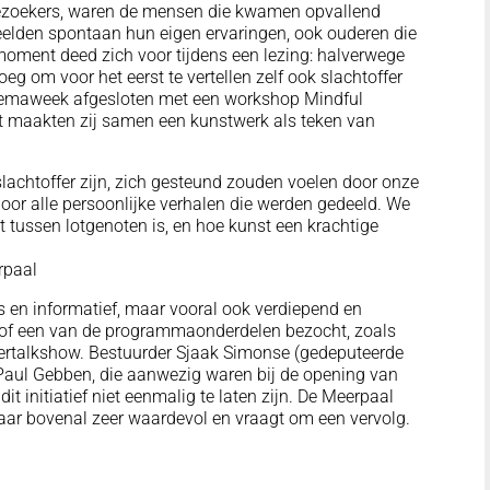
ezoekers, waren de mensen die kwamen opvallend
eelden spontaan hun eigen ervaringen, ook ouderen die
oment deed zich voor tijdens een lezing: halverwege
oeg om voor het eerst te vertellen zelf ook slachtoffer
themaweek afgesloten met een workshop Mindful
ht maakten zij samen een kunstwerk als teken van
achtoffer zijn, zich gesteund zouden voelen door onze
 door alle persoonlijke verhalen die werden gedeeld. We
 tussen lotgenoten is, en hoe kunst een krachtige
rpaal
 en informatief, maar vooral ook verdiepend en
 of een van de programmaonderdelen bezocht, zoals
atertalkshow. Bestuurder Sjaak Simonse (gedeputeerde
Paul Gebben, die aanwezig waren bij de opening van
t initiatief niet eenmalig te laten zijn. De Meerpaal
aar bovenal zeer waardevol en vraagt om een vervolg.