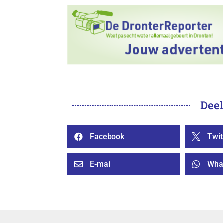
Deel
Facebook
Twit


E-mail
Wha

