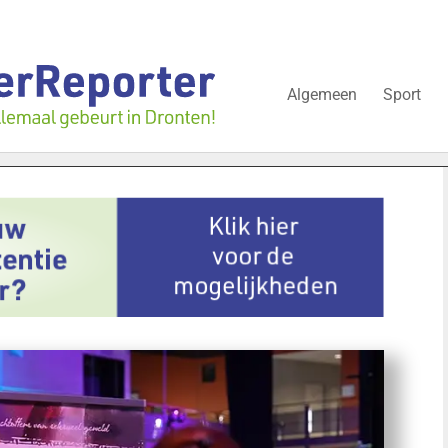
Algemeen
Sport
ijgt nog over onderzoek bedrijfspand: ‘Dat zal ook nog wel even d