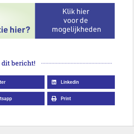
 dit bericht!
ter
Linkedin

tsapp
Print
