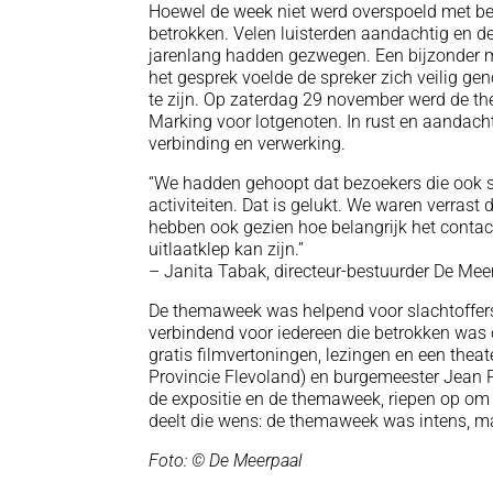
Hoewel de week niet werd overspoeld met b
betrokken. Velen luisterden aandachtig en d
jarenlang hadden gezwegen. Een bijzonder m
het gesprek voelde de spreker zich veilig gen
te zijn. Op zaterdag 29 november werd de 
Marking voor lotgenoten. In rust en aandac
verbinding en verwerking.
“We hadden gehoopt dat bezoekers die ook sl
activiteiten. Dat is gelukt. We waren verrast
hebben ook gezien hoe belangrijk het contact
uitlaatklep kan zijn.”
– Janita Tabak, directeur-bestuurder De Mee
De themaweek was helpend voor slachtoffers
verbindend voor iedereen die betrokken was
gratis filmvertoningen, lezingen en een the
Provincie Flevoland) en burgemeester Jean 
de expositie en de themaweek, riepen op om di
deelt die wens: de themaweek was intens, m
Foto: © De Meerpaal