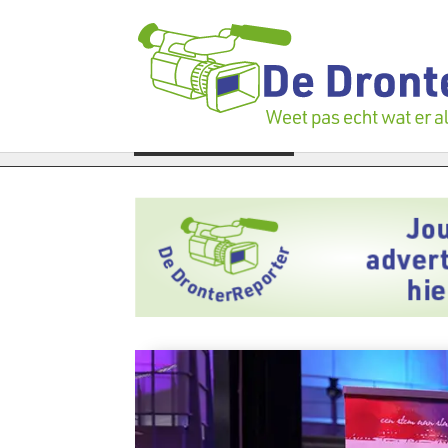
gen verloren te gaan: Voedselbank zoekt plukkers
LAATSTE NIEUWS
Politie zw