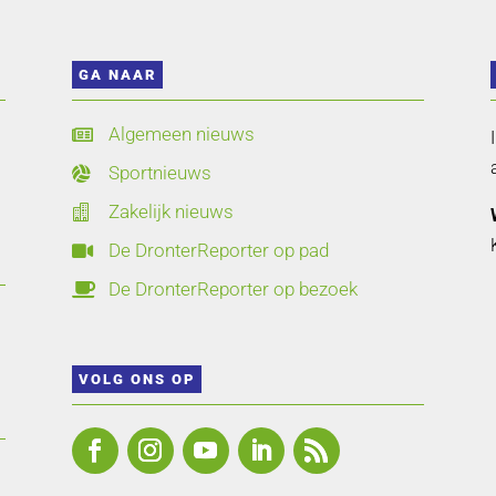
GA NAAR
Algemeen nieuws

Sportnieuws

Zakelijk nieuws

De DronterReporter op pad

De DronterReporter op bezoek

VOLG ONS OP