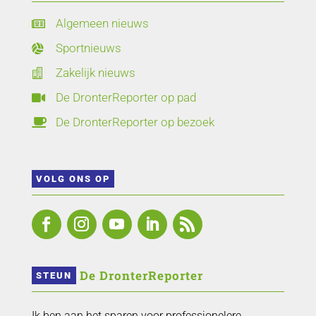
Algemeen nieuws

Sportnieuws

Zakelijk nieuws

De DronterReporter op pad

De DronterReporter op bezoek

VOLG ONS OP
 De DronterReporter 
STEUN
Ik ben aan het sparen voor professionelere