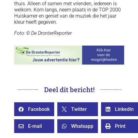
thuis. Alleen of samen met vrienden, iedereen is
welkom. Kom langs, neem plaats in de TOP 2000
Huiskamer en geniet van de muziek die het jaar
kleur heeft gegeven.
Foto: © De DronterReporter
Deel dit bericht!
Facebook
Twitter
Linkedin



E-mail
Whatsapp
Print


