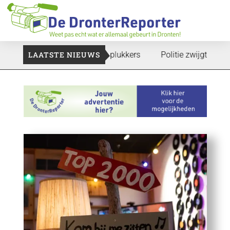
e gaan: Voedselbank zoekt plukkers
LAATSTE NIEUWS
Politie zwijgt nog over 