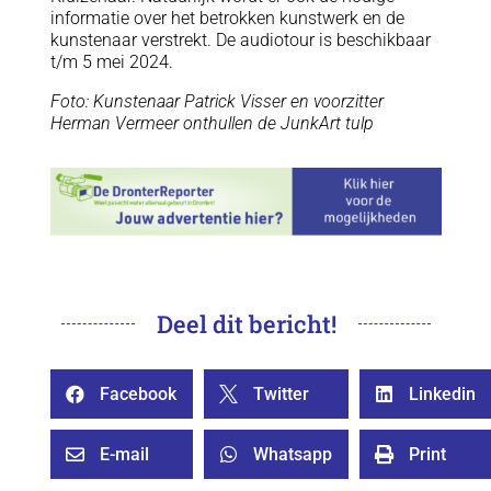
informatie over het betrokken kunstwerk en de
kunstenaar verstrekt. De audiotour is beschikbaar
t/m 5 mei 2024.
Foto: Kunstenaar Patrick Visser en voorzitter
Herman Vermeer onthullen de JunkArt tulp
Deel dit bericht!
Facebook
Twitter
Linkedin



E-mail
Whatsapp
Print


