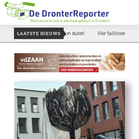
d: ‘Dat zal ook nog wel even duren’
LAATSTE NIEUWS
Vier faillissementen in j