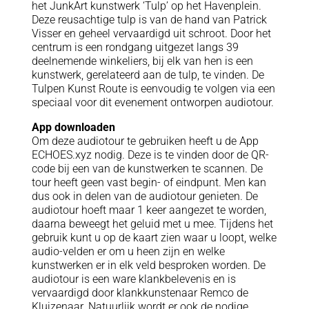
het JunkArt kunstwerk ‘Tulp’ op het Havenplein.
Deze reusachtige tulp is van de hand van Patrick
Visser en geheel vervaardigd uit schroot. Door het
centrum is een rondgang uitgezet langs 39
deelnemende winkeliers, bij elk van hen is een
kunstwerk, gerelateerd aan de tulp, te vinden. De
Tulpen Kunst Route is eenvoudig te volgen via een
speciaal voor dit evenement ontworpen audiotour.
App downloaden
Om deze audiotour te gebruiken heeft u de App
ECHOES.xyz nodig. Deze is te vinden door de QR-
code bij een van de kunstwerken te scannen. De
tour heeft geen vast begin- of eindpunt. Men kan
dus ook in delen van de audiotour genieten. De
audiotour hoeft maar 1 keer aangezet te worden,
daarna beweegt het geluid met u mee. Tijdens het
gebruik kunt u op de kaart zien waar u loopt, welke
audio-velden er om u heen zijn en welke
kunstwerken er in elk veld besproken worden. De
audiotour is een ware klankbelevenis en is
vervaardigd door klankkunstenaar Remco de
Kluizenaar. Natuurlijk wordt er ook de nodige