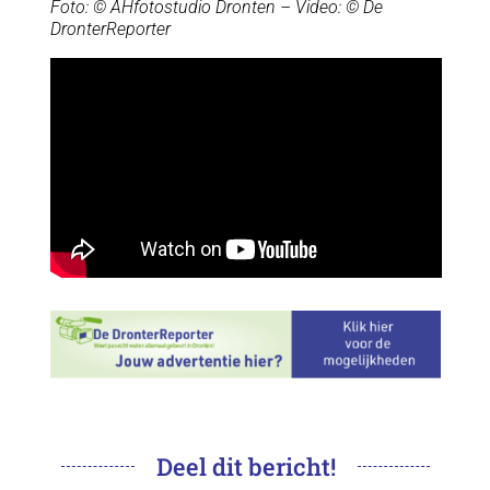
Foto: © AHfotostudio Dronten – Video: © De
DronterReporter
Deel dit bericht!