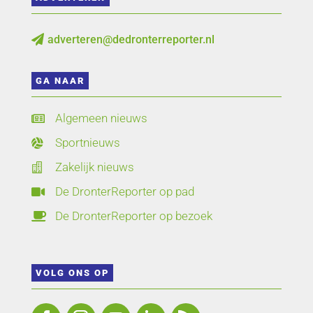
adverteren@dedronterreporter.nl

GA NAAR
Algemeen nieuws

Sportnieuws

Zakelijk nieuws

De DronterReporter op pad

De DronterReporter op bezoek

VOLG ONS OP