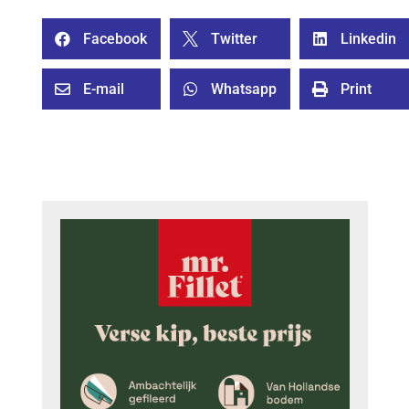
Facebook
Twitter
Linkedin



E-mail
Whatsapp
Print


