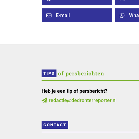
E-mail
Wha


 of persberichten
TIPS
Heb je een tip of persbericht?
redactie@dedronterreporter.nl

CONTACT