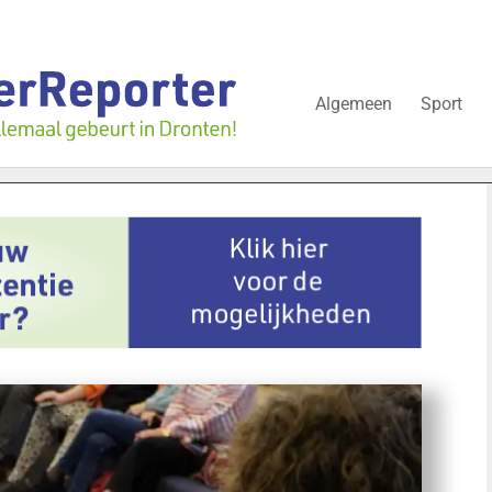
Algemeen
Sport
ing
Onvergetelijke dag voor Thyrza uit Dronten: op de foto m