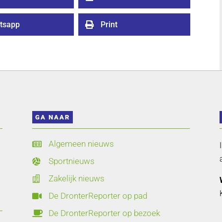
tsapp
Print

GA NAAR
Algemeen nieuws

Sportnieuws

Zakelijk nieuws

De DronterReporter op pad

De DronterReporter op bezoek
