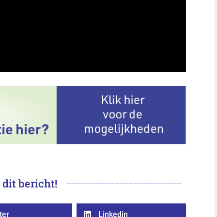
 dit bericht!
ter
Linkedin
