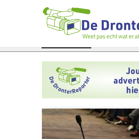
kunstenaars in het zonnetje gezet tijdens feestelijke prijsuitreik
LAATSTE NIEUWS