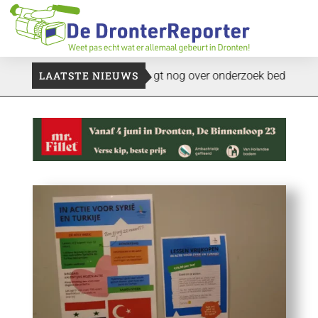
t plukkers
LAATSTE NIEUWS
Politie zwijgt nog over onderzoek bedrijfspand: ‘