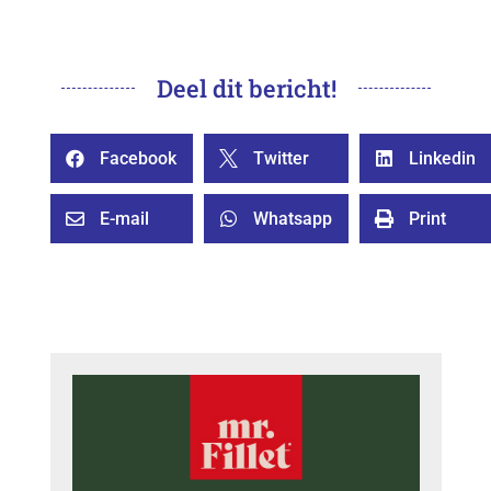
Deel dit bericht!
Facebook
Twitter
Linkedin



E-mail
Whatsapp
Print


