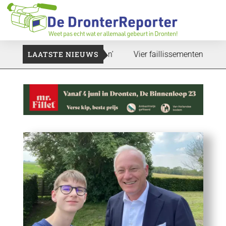
 zal ook nog wel even duren’
LAATSTE NIEUWS
Vier faillissementen in juli: de