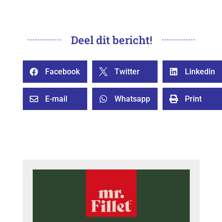
Deel dit bericht!
Facebook
Twitter
Linkedin



E-mail
Whatsapp
Print


