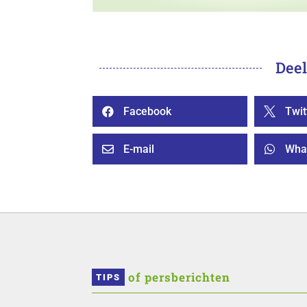
Deel
Facebook
Twit


E-mail
Wha


 of persberichten
TIPS