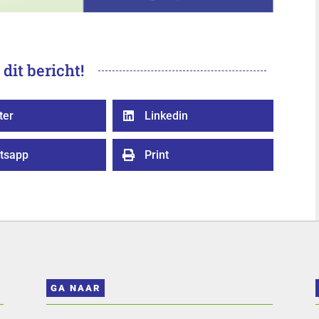
 dit bericht!
ter
Linkedin

tsapp
Print

GA NAAR