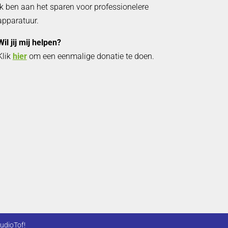
Ik ben aan het sparen voor professionelere
apparatuur.
Wil jij mij helpen?
Klik
hier
om een eenmalige donatie te doen.
udioTof!