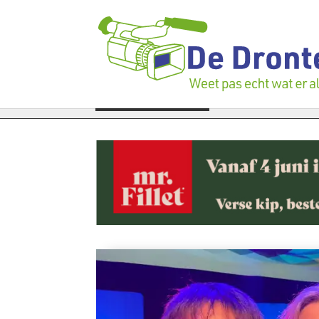
ren te gaan: Voedselbank zoekt plukkers
LAATSTE NIEUWS
Politie zwijgt nog