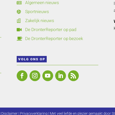
Algemeen nieuws

Sportnieuws

Zakelijk nieuws

De DronterReporter op pad

De DronterReporter op bezoek

VOLG ONS OP
|
Disclaimer
|
Privacyverklaring
| Met veel liefde en plezier gemaakt door
St