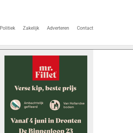
Politiek
Zakelijk
Adverteren
Contact
Vier faillissementen in juli: deze bedrijven in Dronten gingen 