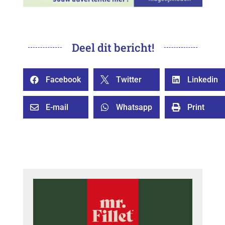
Deel dit bericht!
Facebook
Twitter
Linkedin



E-mail
Whatsapp
Print


