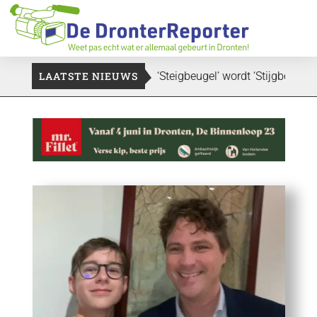
Havenplein in Dronten
LAATSTE NIEUWS
‘Steigbeugel’ wordt ‘Stijgbeugel’: ge