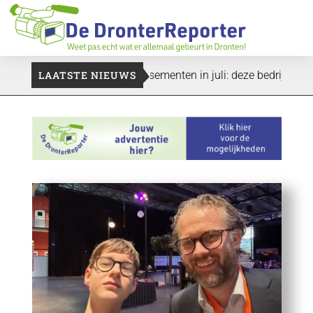
even duren’
LAATSTE NIEUWS
Vier faillissementen in juli: deze bedrijven in D