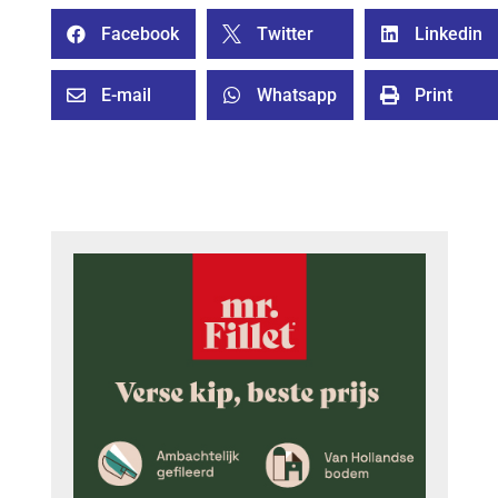
Facebook
Twitter
Linkedin



E-mail
Whatsapp
Print


