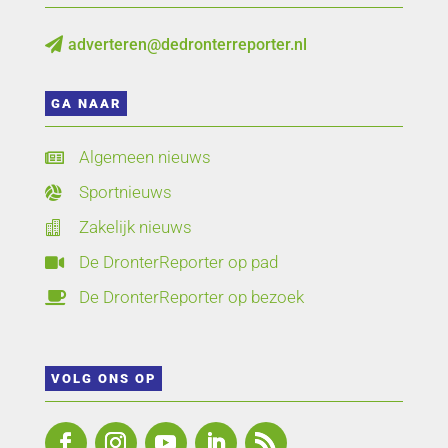
adverteren@dedronterreporter.nl

GA NAAR
Algemeen nieuws

Sportnieuws

Zakelijk nieuws

De DronterReporter op pad

De DronterReporter op bezoek

VOLG ONS OP