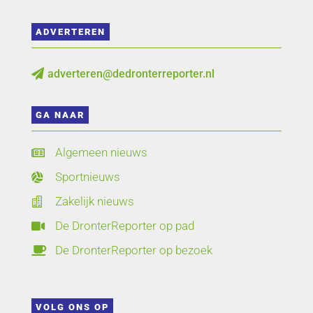
ADVERTEREN
adverteren@dedronterreporter.nl

GA NAAR
Algemeen nieuws

Sportnieuws

Zakelijk nieuws

De DronterReporter op pad

De DronterReporter op bezoek

VOLG ONS OP