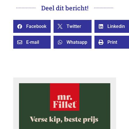
Deel dit bericht!
Facebook
Twitter
Linkedin



E-mail
Whatsapp
Print


