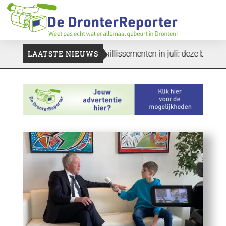
el even duren’
LAATSTE NIEUWS
Vier faillissementen in juli: deze bedrijven i