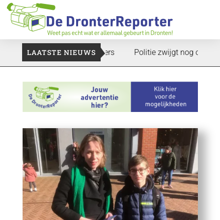
n: Voedselbank zoekt plukkers
LAATSTE NIEUWS
Politie zwijgt nog over onderz