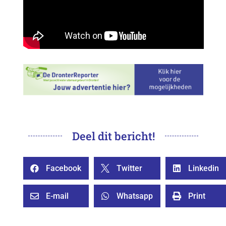
Deel dit bericht!
Facebook
Twitter
Linkedin



E-mail
Whatsapp
Print


