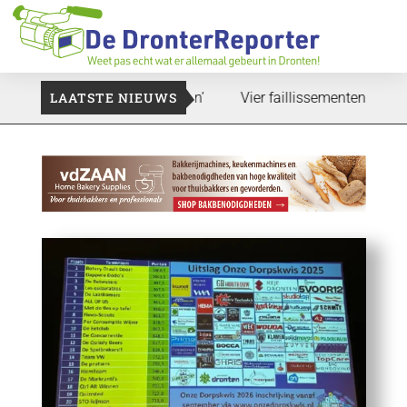
 zal ook nog wel even duren’
LAATSTE NIEUWS
Vier faillissementen in juli: d