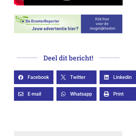
Deel dit bericht!
Facebook
Twitter
Linkedin



E-mail
Whatsapp
Print


