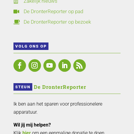
Zakelijk nieuws

De DronterReporter op pad

De DronterReporter op bezoek

VOLG ONS OP
 De DronterReporter 
STEUN
Ik ben aan het sparen voor professionelere
apparatuur.
Wil jij mij helpen?
Klik
hier
om een eenmalige donatie te doen.