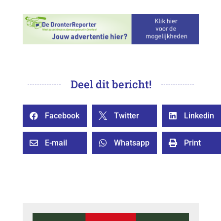
Deel dit bericht!
Facebook
Twitter
Linkedin



E-mail
Whatsapp
Print


