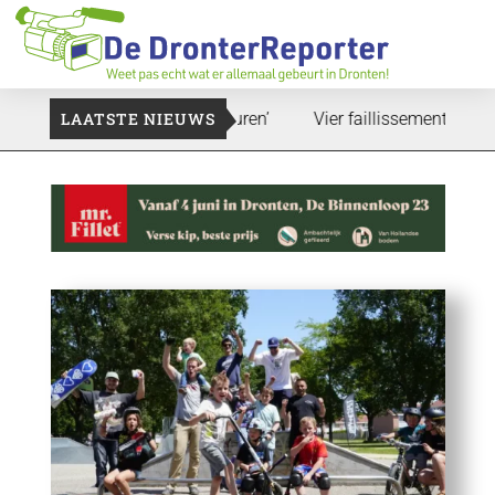
Dat zal ook nog wel even duren’
LAATSTE NIEUWS
Vier faillissementen in juli: