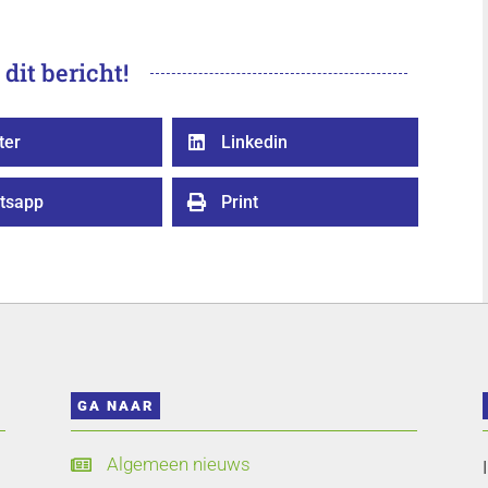
 dit bericht!
ter
Linkedin

tsapp
Print

GA NAAR
Algemeen nieuws
