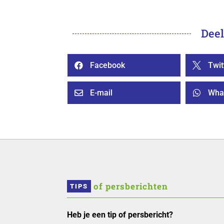
Deel
Facebook
Twit


E-mail
Wha


 of persberichten
TIPS
Heb je een tip of persbericht?