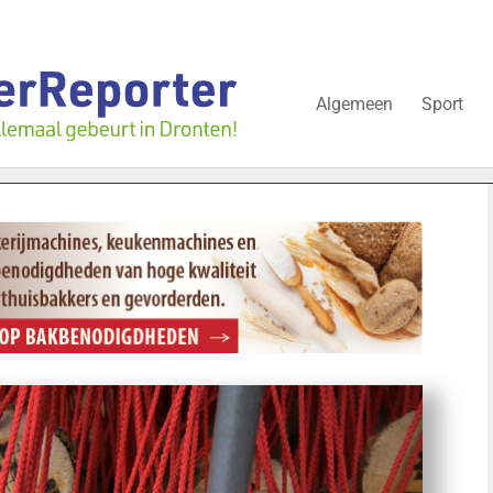
Algemeen
Sport
ronten gingen kopje onder
“Schrap deze belasting, anders st