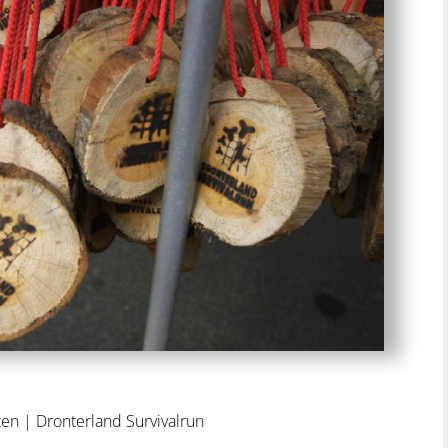
ten
|
Dronterland Survivalrun