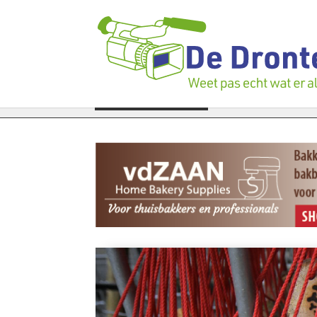
even duren’
Vier faillissementen in juli: deze bedrijven in D
LAATSTE NIEUWS