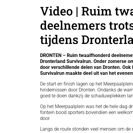
Video | Ruim tw
deelnemers trot
tijdens Dronter
DRONTEN – Ruim twaalfhonderd deelnemers
Dronterland Survivalrun. Onder zomerse om
door verschillende delen van Dronten. Oo
Survivalrun maakte deel uit van het evene
De start en finish lagen op het Meerpaalplei
hindernissen door Dronten. Ondanks de war
goed te doen dankzij de schaduwplekken lan
Op het Meerpaalplein was het de hele dag dr
fontein bood sporters bovendien een welkom
door.
Langs de route stonden veel mensen om de 