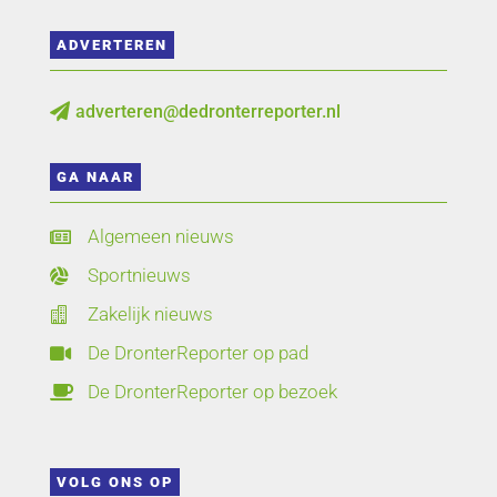
ADVERTEREN
adverteren@dedronterreporter.nl

GA NAAR
Algemeen nieuws

Sportnieuws

Zakelijk nieuws

De DronterReporter op pad

De DronterReporter op bezoek

VOLG ONS OP