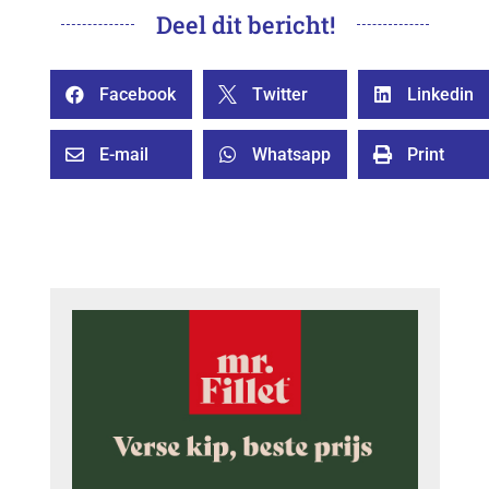
Deel dit bericht!
Facebook
Twitter
Linkedin



E-mail
Whatsapp
Print


