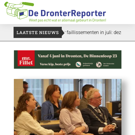
g wel even duren’
LAATSTE NIEUWS
Vier faillissementen in juli: deze bedrijve