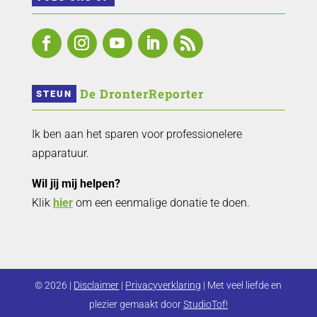
 De DronterReporter 
STEUN
Ik ben aan het sparen voor professionelere
apparatuur.
Wil jij mij helpen?
Klik
hier
om een eenmalige donatie te doen.
© 2026 |
Disclaimer
|
Privacyverklaring
| Met veel liefde en
plezier gemaakt door
StudioTof!