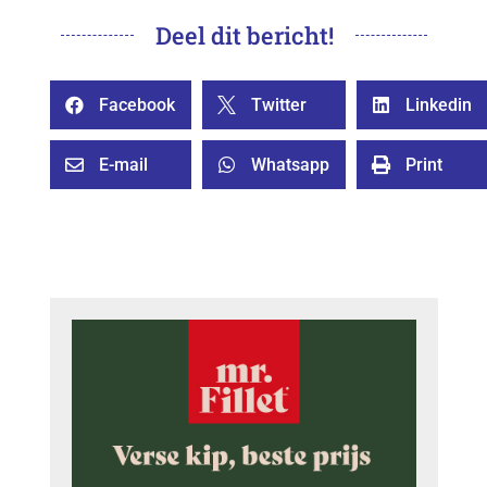
Deel dit bericht!
Facebook
Twitter
Linkedin



E-mail
Whatsapp
Print


