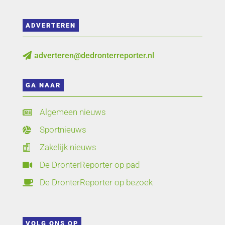
ADVERTEREN
adverteren@dedronterreporter.nl

GA NAAR
Algemeen nieuws

Sportnieuws

Zakelijk nieuws

De DronterReporter op pad

De DronterReporter op bezoek

VOLG ONS OP