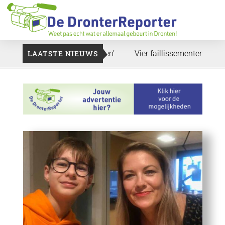
t zal ook nog wel even duren’
LAATSTE NIEUWS
Vier faillissementen in juli: 