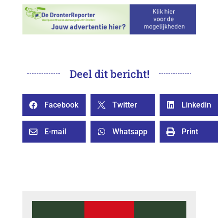
Deel dit bericht!
Facebook
Twitter
Linkedin



E-mail
Whatsapp
Print


