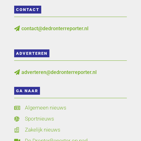
CONTACT
contact@dedronterreporter.nl

ADVERTEREN
adverteren@dedronterreporter.nl

GA NAAR
Algemeen nieuws

Sportnieuws

Zakelijk nieuws

De DronterReporter op pad
