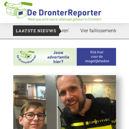
at zal ook nog wel even duren’
LAATSTE NIEUWS
Vier faillissementen in juli: 