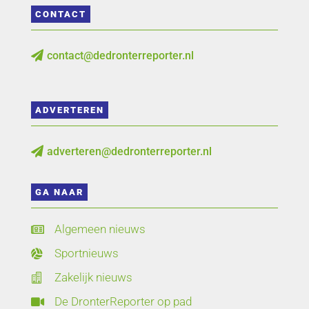
CONTACT
contact@dedronterreporter.nl

ADVERTEREN
adverteren@dedronterreporter.nl

GA NAAR
Algemeen nieuws

Sportnieuws

Zakelijk nieuws

De DronterReporter op pad
