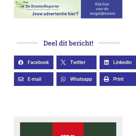
Deel dit bericht!
Facebook
Twitter
Linkedin



E-mail
Whatsapp
Print


