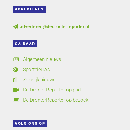
ADVERTEREN
adverteren@dedronterreporter.nl

GA NAAR
Algemeen nieuws

Sportnieuws

Zakelijk nieuws

De DronterReporter op pad

De DronterReporter op bezoek

VOLG ONS OP