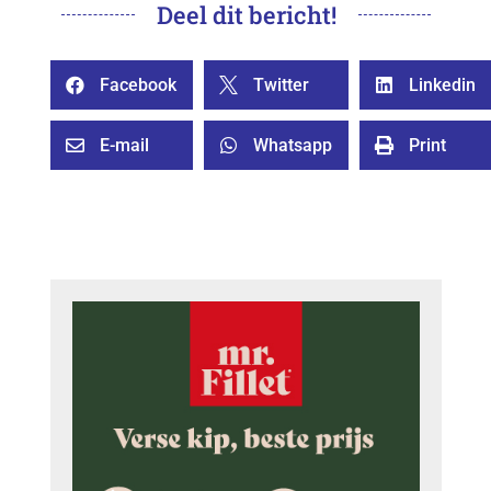
Deel dit bericht!
Facebook
Twitter
Linkedin



E-mail
Whatsapp
Print


