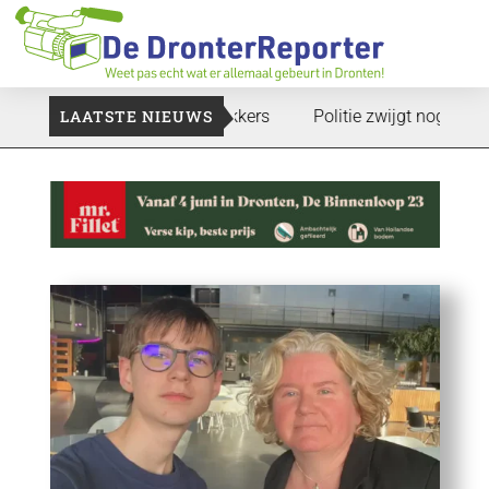
aan: Voedselbank zoekt plukkers
LAATSTE NIEUWS
Politie zwijgt nog over ond