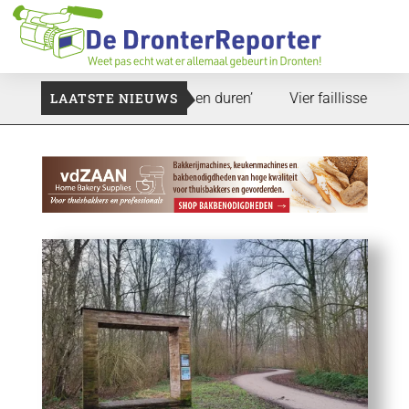
d: ‘Dat zal ook nog wel even duren’
LAATSTE NIEUWS
Vier faillissementen in 