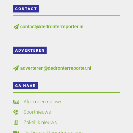
CONTACT
contact@dedronterreporter.nl

ADVERTEREN
adverteren@dedronterreporter.nl

GA NAAR
Algemeen nieuws

Sportnieuws

Zakelijk nieuws

De DronterReporter op pad
