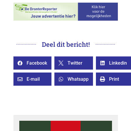
Deel dit bericht!
Facebook
Twitter
Linkedin



E-mail
Whatsapp
Print


