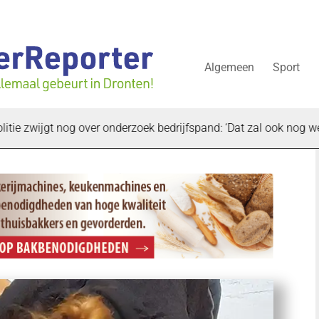
Algemeen
Sport
jgt nog over onderzoek bedrijfspand: ‘Dat zal ook nog wel even d