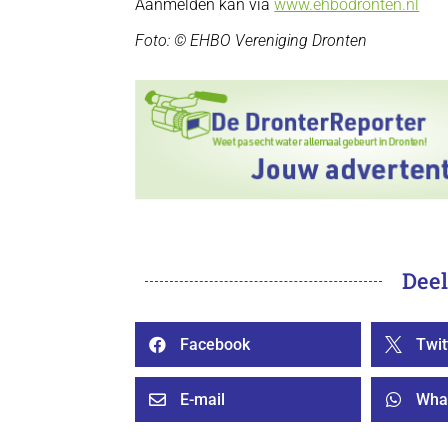
Aanmelden kan via
www.ehbodronten.nl
Foto: © EHBO Vereniging Dronten
Deel
Facebook
Twit


E-mail
Wha

