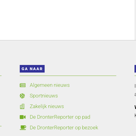
GA NAAR
Algemeen nieuws

Sportnieuws

Zakelijk nieuws

De DronterReporter op pad

De DronterReporter op bezoek
