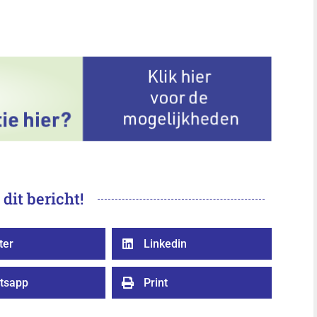
 dit bericht!
ter
Linkedin

tsapp
Print
