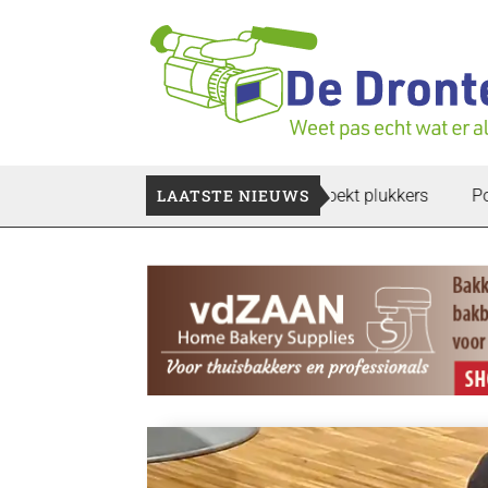
en verloren te gaan: Voedselbank zoekt plukkers
LAATSTE NIEUWS
Politie zwi