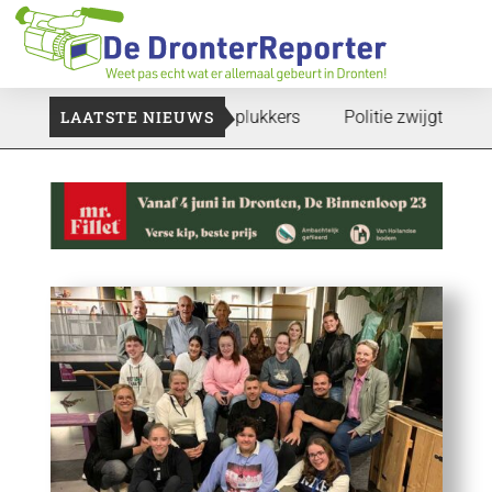
e gaan: Voedselbank zoekt plukkers
LAATSTE NIEUWS
Politie zwijgt nog over 