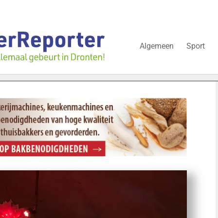
Algemeen
Sport
jgt nog over onderzoek bedrijfspand: ‘Dat zal ook nog wel even du