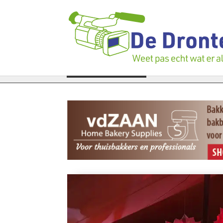
en verloren te gaan: Voedselbank zoekt plukkers
LAATSTE NIEUWS
Politie zwi