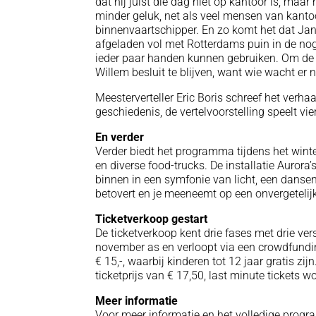
dat hij juist die dag niet op kantoor is, maar 
minder geluk, net als veel mensen van kantoo
binnenvaartschipper. En zo komt het dat Jan
afgeladen vol met Rotterdams puin in de no
ieder paar handen kunnen gebruiken. Om de d
Willem besluit te blijven, want wie wacht e
Meesterverteller Eric Boris schreef het verha
geschiedenis, de vertelvoorstelling speelt vi
En verder
Verder biedt het programma tijdens het winter
en diverse food-trucks. De installatie Aurora’
binnen in een symfonie van licht, een danse
betovert en je meeneemt op een onvergetelijk
Ticketverkoop gestart
De ticketverkoop kent drie fases met drie ver
november as en verloopt via een crowdfundi
€ 15,-, waarbij kinderen tot 12 jaar gratis zi
ticketprijs van € 17,50, last minute tickets 
Meer informatie
Voor meer informatie en het volledige prog