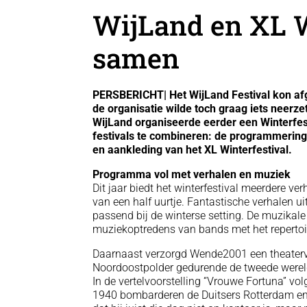
WijLand en XL W
samen
PERSBERICHT| Het WijLand Festival kon af
de organisatie wilde toch graag iets neerzet
WijLand organiseerde eerder een Winterfest
festivals te combineren: de programmering 
en aankleding van het XL Winterfestival.
Programma vol met verhalen en muziek
Dit jaar biedt het winterfestival meerdere ver
van een half uurtje. Fantastische verhalen u
passend bij de winterse setting. De muzikale
muziekoptredens van bands met het repertoi
Daarnaast verzorgd Wende2001 een theatervo
Noordoostpolder gedurende de tweede werel
In de vertelvoorstelling “Vrouwe Fortuna” v
1940 bombarderen de Duitsers Rotterdam en li