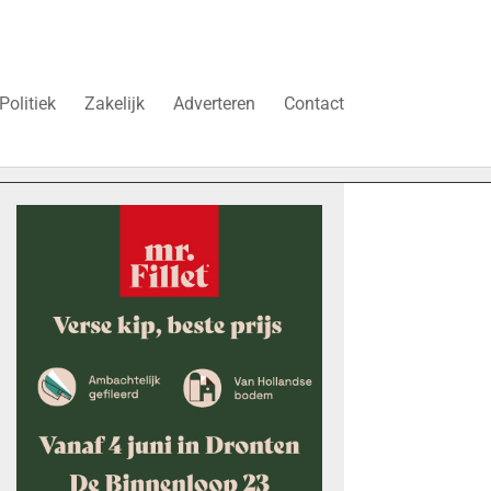
Politiek
Zakelijk
Adverteren
Contact
ren’
Vier faillissementen in juli: deze bedrijven in Dronten 