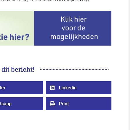
 dit bericht!
ter
Linkedin

tsapp
Print
