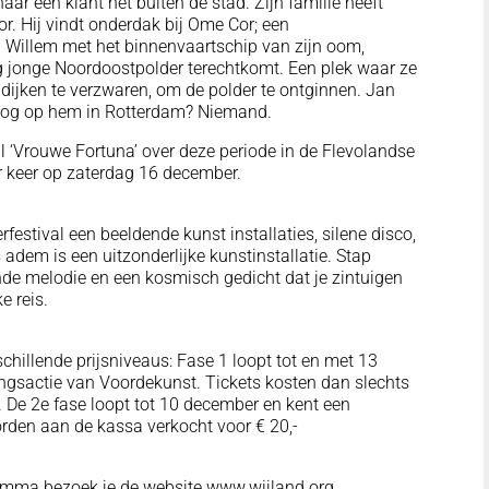
naar een klant net buiten de stad. Zijn familie heeft
r. Hij vindt onderdak bij Ome Cor; een
 Willem met het binnenvaartschip van zijn oom,
g jonge Noordoostpolder terechtkomt. Een plek waar ze
ijken te verzwaren, om de polder te ontginnen. Jan
r nog op hem in Rotterdam? Niemand.
al ‘Vrouwe Fortuna’ over deze periode in de Flevolandse
er keer op zaterdag 16 december.
festival een beeldende kunst installaties, silene disco,
s adem is een uitzonderlijke kunstinstallatie. Stap
nde melodie en een kosmisch gedicht dat je zintuigen
e reis.
schillende prijsniveaus: Fase 1 loopt tot en met 13
ngsactie van Voordekunst. Tickets kosten dan slechts
jn. De 2e fase loopt tot 10 december en kent een
worden aan de kassa verkocht voor € 20,-
ramma bezoek je de website www.wijland.org