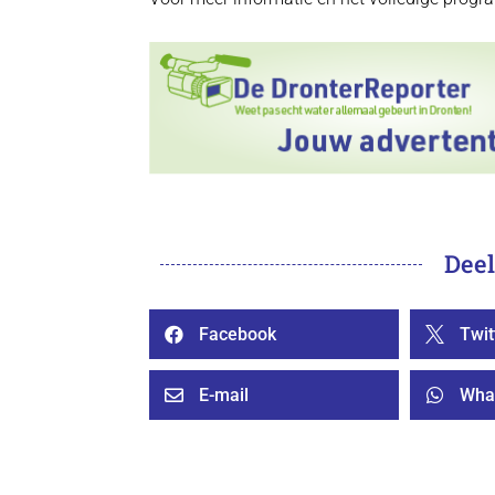
Deel
Facebook
Twit


E-mail
Wha

