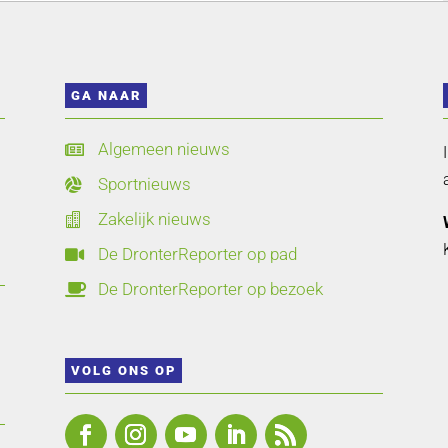
GA NAAR
Algemeen nieuws

Sportnieuws

Zakelijk nieuws

De DronterReporter op pad

De DronterReporter op bezoek

VOLG ONS OP