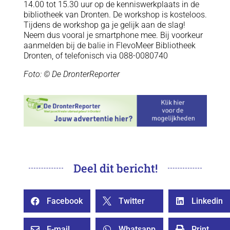
14.00 tot 15.30 uur op de kenniswerkplaats in de
bibliotheek van Dronten. De workshop is kosteloos.
Tijdens de workshop ga je gelijk aan de slag!
Neem dus vooral je smartphone mee. Bij voorkeur
aanmelden bij de balie in FlevoMeer Bibliotheek
Dronten, of telefonisch via 088-0080740
Foto: © De DronterReporter
Deel dit bericht!
Facebook
Twitter
Linkedin



E-mail
Whatsapp
Print


