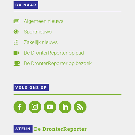
GA NAAR
Algemeen nieuws

Sportnieuws

Zakelijk nieuws

De DronterReporter op pad

De DronterReporter op bezoek

VOLG ONS OP
 De DronterReporter 
STEUN