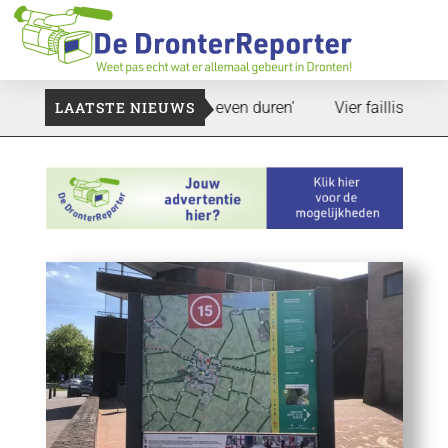
pand: ‘Dat zal ook nog wel even duren’
LAATSTE NIEUWS
Vier faillissementen 