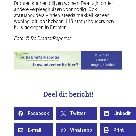
Dronten kunnen blijven wonen. Daar zijn onder
andere verpleeghuizen voor nodig. Ook
statushouders vinden steeds makkelijker een
woning: dit jaar hebben 113 statushouders een
huis gekregen in Dronten.
Foto: © De DronterReporter
Deel dit bericht!
Facebook
Twitter
Linkedin



E-mail
Whatsapp
Print


