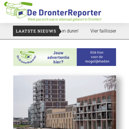
: ‘Dat zal ook nog wel even duren’
LAATSTE NIEUWS
Vier faillissementen in j