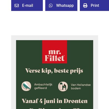
E-mail
Whatsapp
Print


