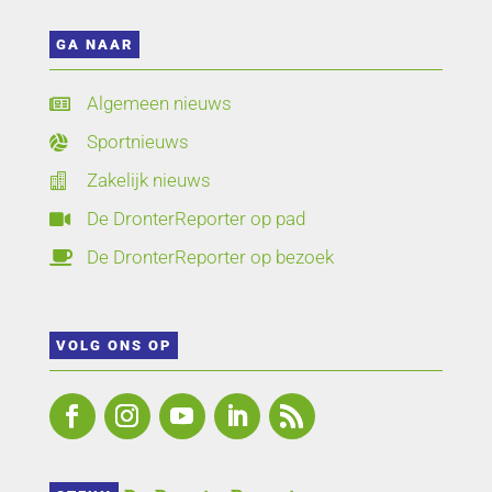
GA NAAR
Algemeen nieuws

Sportnieuws

Zakelijk nieuws

De DronterReporter op pad

De DronterReporter op bezoek

VOLG ONS OP