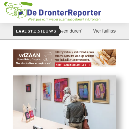
nd: ‘Dat zal ook nog wel even duren’
LAATSTE NIEUWS
Vier faillissementen in