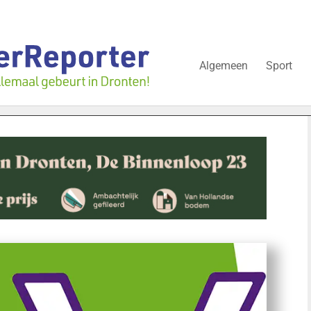
Algemeen
Sport
zwijgt nog over onderzoek bedrijfspand: ‘Dat zal ook nog wel even