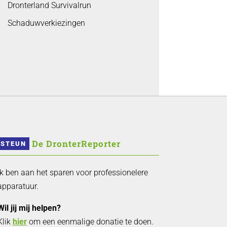
Dronterland Survivalrun
Schaduwverkiezingen
 De DronterReporter 
STEUN
Ik ben aan het sparen voor professionelere
apparatuur.
Wil jij mij helpen?
Klik
hier
om een eenmalige donatie te doen.