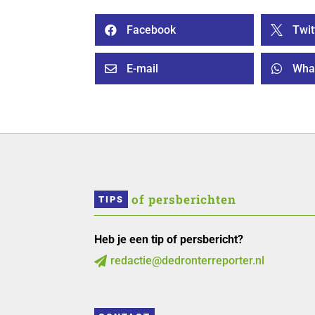
Facebook
Twit


E-mail
Wha


 of persberichten
TIPS
Heb je een tip of persbericht?
redactie@dedronterreporter.nl
