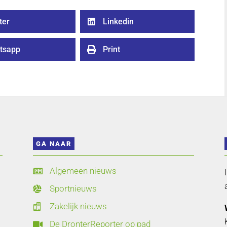
ter
Linkedin

tsapp
Print

GA NAAR
Algemeen nieuws

Sportnieuws

Zakelijk nieuws

De DronterReporter op pad
