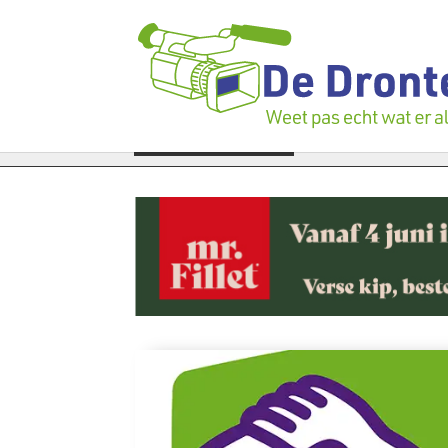
igen verloren te gaan: Voedselbank zoekt plukkers
LAATSTE NIEUWS
Politie 