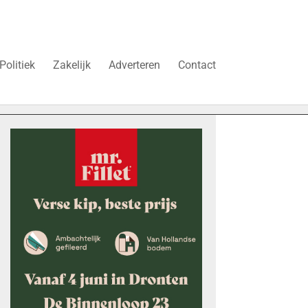
Politiek
Zakelijk
Adverteren
Contact
 duren’
Vier faillissementen in juli: deze bedrijven in Dront