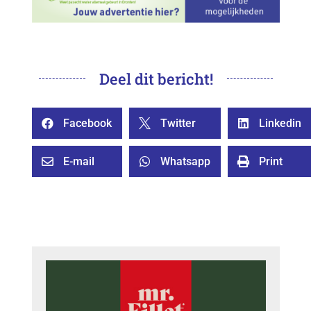
Deel dit bericht!
Facebook
Twitter
Linkedin



E-mail
Whatsapp
Print


