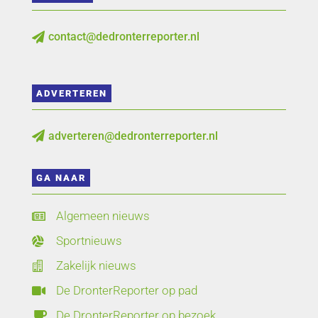
contact@dedronterreporter.nl

ADVERTEREN
adverteren@dedronterreporter.nl

GA NAAR
Algemeen nieuws

Sportnieuws

Zakelijk nieuws

De DronterReporter op pad

De DronterReporter op bezoek
