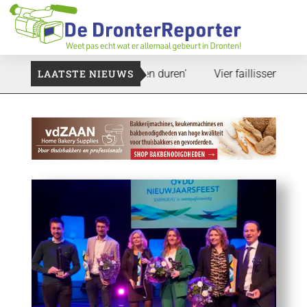
d: ‘Dat zal ook nog wel even duren’
LAATSTE NIEUWS
Vier faillissementen in j